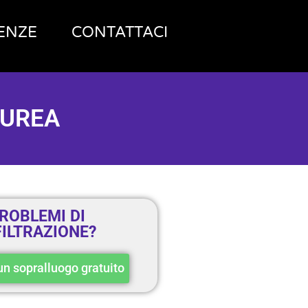
ENZE
CONTATTACI
IUREA
ROBLEMI DI
FILTRAZIONE?
un sopralluogo gratuito