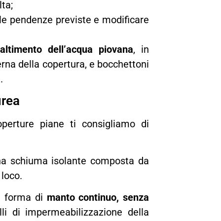
lta;
 le pendenze previste e modificare
altimento dell’acqua piovana
, in
erna della copertura, e bocchettoni
.
urea
operture piane ti consigliamo di
una schiuma isolante composta da
 loco.
n forma di
manto continuo, senza
li di impermeabilizzazione della