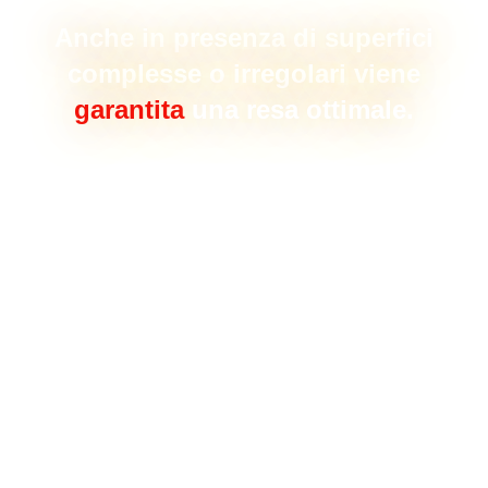
Anche in presenza di superfici
complesse o irregolari viene
garantita
una resa ottimale.
Perché è in grado di adattarsi alle forme più
diverse e supporta facilmente anche
applicazioni in verticale.
Coperture industriali e civili, pavimentazioni,
terrazzi, uffici, condomini, ville private,
parcheggi, serbatoi, silos, acquedotti,
canali…
E altre coperture di ogni genere, incluse
quelle di strutture pubbliche come municipi,