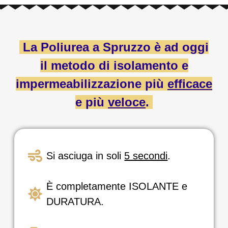
La Poliurea a Spruzzo è ad oggi
il metodo di isolamento e
impermeabilizzazione più
efficace
e più
veloce
.
Si asciuga in soli
5 secondi
.
È completamente ISOLANTE e
DURATURA.