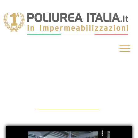
Scopri il nuovo sistema di
impermeabilizzazione
senza rifacimento
.