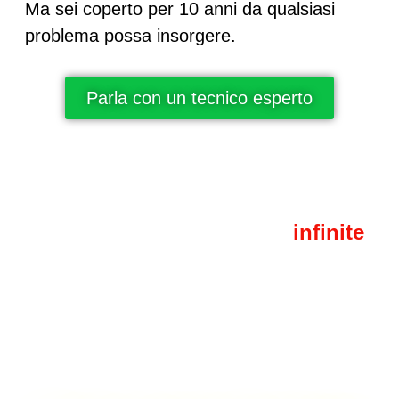
Ma sei coperto per 10 anni da qualsiasi
problema possa insorgere.
Parla con un tecnico esperto
La Poliurea a spruzzo ha
infinite
applicazioni.
È efficace su: acciaio, ceramica, pvc, legno,
lamiera, ottone, vecchie guaine bituminose,
calcestruzzo, eternit e così via…