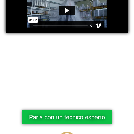
Protegge dalle infiltrazioni d’acqua,
Abbatte i costi di manutenzione della
copertura,
Proteggere il tuo edificio da potenziali
crolli e danni a macchinari o persone.
Parla con un tecnico esperto