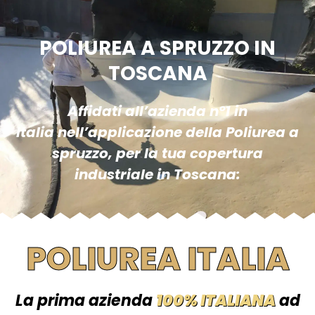
POLIUREA A SPRUZZO IN
TOSCANA
Affidati all’azienda n°1 in
Italia nell’applicazione della Poliurea a
spruzzo, per la tua copertura
industriale in Toscana:
POLIUREA ITALIA
La prima azienda
100% ITALIANA
ad