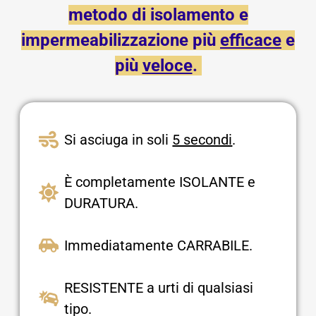
metodo di isolamento e
impermeabilizzazione più
efficace
e
più
veloce
.
Si asciuga in soli
5 secondi
.
È completamente ISOLANTE e
DURATURA.
Immediatamente CARRABILE.
RESISTENTE a urti di qualsiasi
tipo.