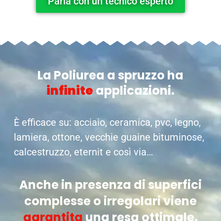
Parla con un tecnico esperto
La Poliurea a spruzzo ha
infinite
applicazioni.
È efficace su: acciaio, ceramica, pvc, legno,
lamiera, ottone, vecchie guaine bituminose,
calcestruzzo, eternit e così via…
Anche in presenza di superfici
complesse o irregolari viene
garantita
una resa ottimale.