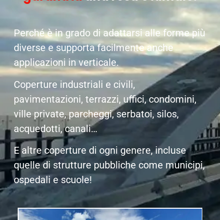
Perché è in grado di adattarsi alle forme più
diverse e supporta facilmente anche
applicazioni in verticale.
Coperture industriali e civili,
pavimentazioni, terrazzi, uffici, condomini,
ville private, parcheggi, serbatoi, silos,
acquedotti, canali…
E altre coperture di ogni genere, incluse
quelle di strutture pubbliche come municipi,
ospedali e scuole!