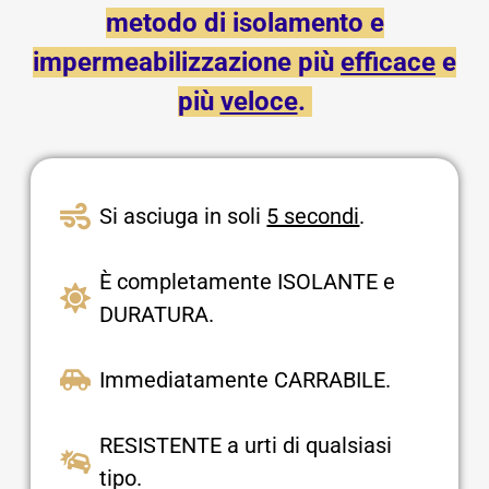
metodo di isolamento e
impermeabilizzazione più
efficace
e
più
veloce
.
Si asciuga in soli
5 secondi
.
È completamente ISOLANTE e
DURATURA.
Immediatamente CARRABILE.
RESISTENTE a urti di qualsiasi
tipo.