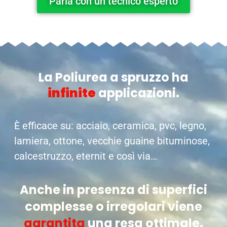
Parla con un tecnico esperto
La Poliurea a spruzzo ha
infinite
applicazioni.
È efficace su: acciaio, ceramica, pvc, legno,
lamiera, ottone, vecchie guaine bituminose,
calcestruzzo, eternit e così via…
Anche in presenza di superfici
complesse o irregolari viene
garantita
una resa ottimale.