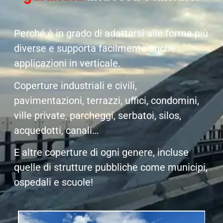
Perché è in grado di adattarsi alle forme più
diverse e supporta facilmente anche
applicazioni in verticale.
Coperture industriali e civili,
pavimentazioni, terrazzi, uffici, condomini,
ville private, parcheggi, serbatoi, silos,
acquedotti, canali…
E altre coperture di ogni genere, incluse
quelle di strutture pubbliche come municipi,
ospedali e scuole!