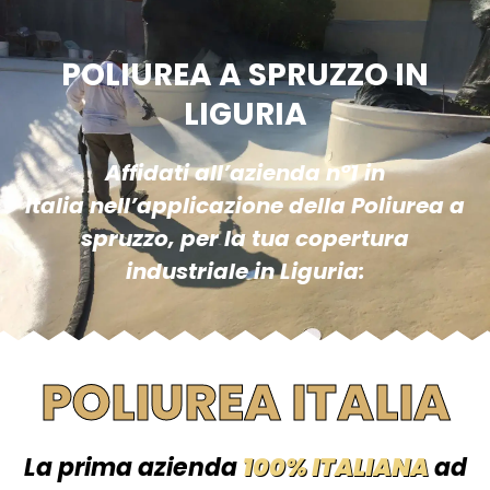
POLIUREA A SPRUZZO IN
LIGURIA
Affidati all’azienda n°1 in
Italia nell’applicazione della Poliurea a
spruzzo, per la tua copertura
industriale in Liguria:
POLIUREA ITALIA
La prima azienda
100% ITALIANA
ad