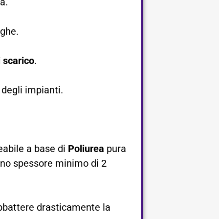
.​
ghe.​
 scarico
.​
degli impianti.​
eabile a base di
Poliurea
pura
uno spessore minimo di 2
bbattere drasticamente la