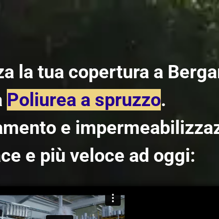
a la tua copertura a Berg
a
Poliurea a spruzzo
.
lamento e impermeabilizza
ace e più veloce ad oggi: