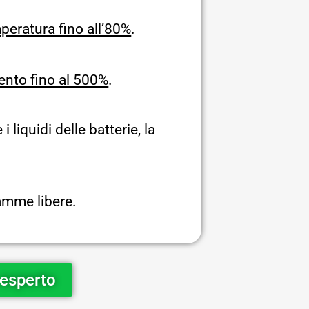
peratura fino all’80%
.
nto fino al 500%
.
 liquidi delle batterie, la
amme libere.
 esperto