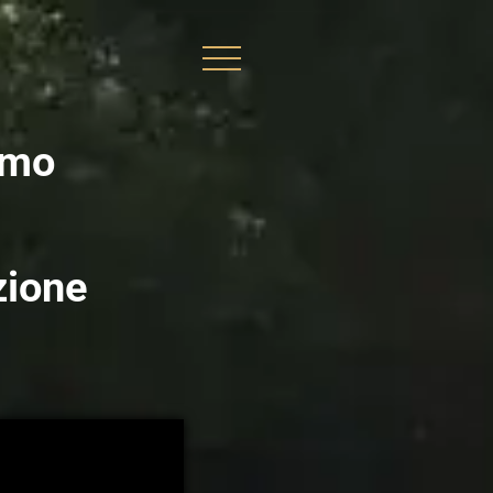
amo
zione