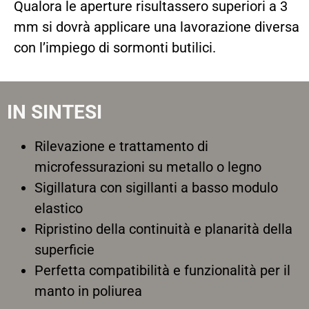
Qualora le aperture risultassero superiori a 3
mm si dovrà applicare una lavorazione diversa
con l’impiego di sormonti butilici.
IN SINTESI
Rilevazione e trattamento di
microfessurazioni su metallo o legno
Sigillatura con sigillanti a basso modulo
elastico
Ripristino della continuità e planarità della
superficie
Perfetta compatibilità e funzionalità per il
manto in poliurea