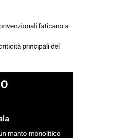
 convenzionali faticano a
iticità principali del
DO
ala
 un manto monolitico