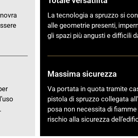
Totale versatilità
anovra
La tecnologia a spruzzo si c
essere
alle geometrie presenti, impe
gli spazi più angusti e difficili
Massima sicurezza
per
Va portata in quota tramite cast
l’uso
pistola di spruzzo collegata all
.
posa non necessita di fiamme 
rischio alla sicurezza dell’edifi