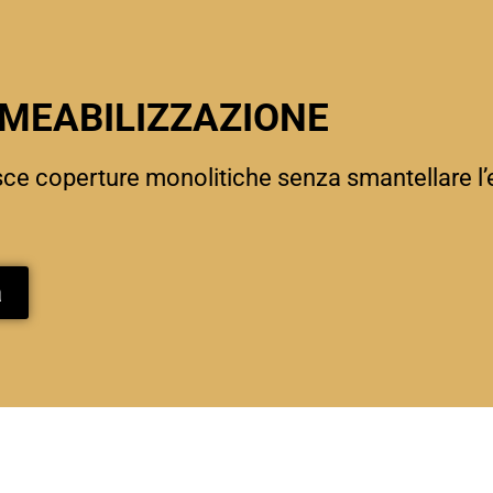
RMEABILIZZAZIONE
sce coperture monolitiche senza smantellare l’
a