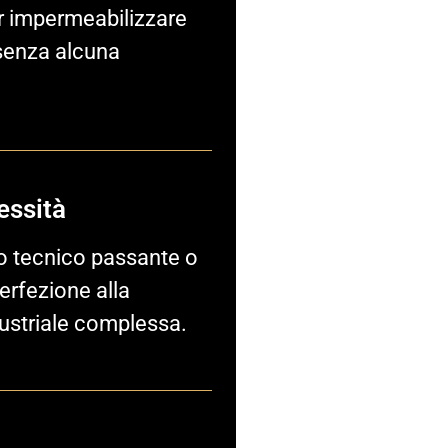
per impermeabilizzare
senza alcuna
essità
o tecnico passante o
erfezione alla
dustriale complessa.